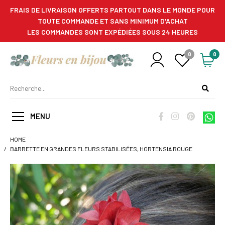
FRAIS DE LIVRAISON OFFERTS PARTOUT DANS LE MONDE POUR
TOUTE COMMANDE ET SANS MINIMUM D'ACHAT
LES COMMANDES SONT EXPÉDIÉES SOUS 24 HEURES
0
0
MENU
HOME
BARRETTE EN GRANDES FLEURS STABILISÉES, HORTENSIA ROUGE