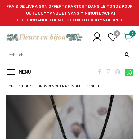
FRAIS DE LIVRAISON OFFERTS PARTOUT DANS LE MONDE POUR
TOUTE COMMANDE ET SANS MINIMUM D'ACHAT
LES COMMANDES SONT EXPÉDIÉES SOUS 24 HEURES
0
0
MENU
HOME
BOLA DE GROSSESSE EN GYPSOPHILE VIOLET